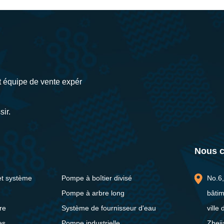
et équipe de vente expér
sir.
Nous c
et système
Pompe à boîtier divisé
No.6,
Pompe à arbre long
bâtim
re
Système de fournisseur d'eau
ville
es
Pompe industrielle
Zheji