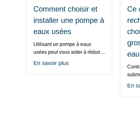
Comment choisir et
Ce q
installer une pompe à
rec
eaux usées
choi
gro
Utilisant un pompe à eaux
usées peut vous aider à réduire
eau
votre consom...
En savoir plus
Contr
submersible
En sa