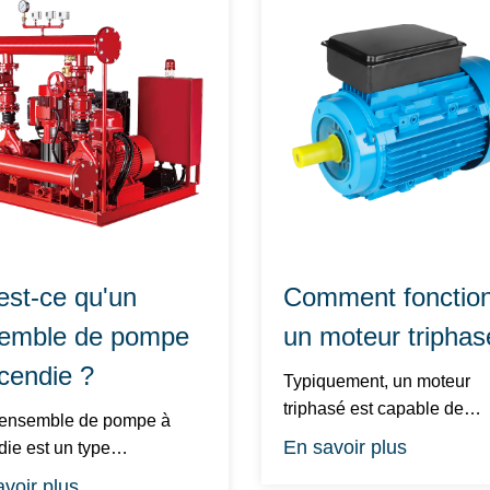
est-ce qu'un
Comment fonctio
emble de pompe
un moteur triphas
ncendie ?
Typiquement, un moteur
triphasé est capable de
fonctionner avec un ren...
En savoir plus
 un type
ipement qui aid...
voir plus