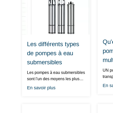
Qu'
Les différents types
po
de pompes à eau
mult
submersibles
UN pompe multicellulaire est un
Les pompes à eau submersibles
trans
sont l'un des moyens les plus
pressi
En sa
efficaces de déplacer les...
En savoir plus