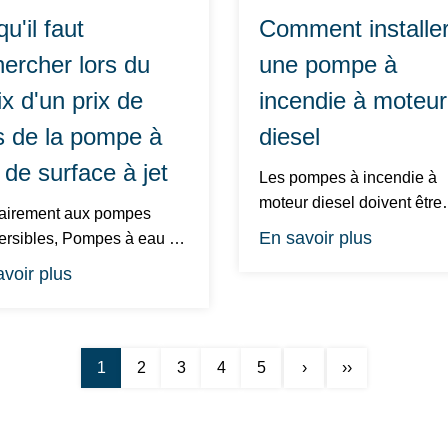
u'il faut
Comment installe
hercher lors du
une pompe à
x d'un prix de
incendie à moteur
s de la pompe à
diesel
 de surface à jet
Les pompes à incendie à
moteur diesel doivent être
airement aux pompes
testées au moins une fois 
En savoir plus
s, Pompes à eau de
semaine p...
surface Jet fon...
voir plus
1
2
3
4
5
›
››