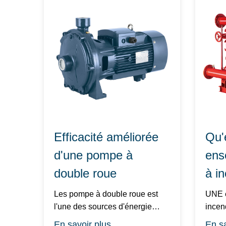
Efficacité améliorée
Qu'
d'une pompe à
ens
double roue
à i
Les pompe à double roue est
UNE ensemble de pompe à
l'une des sources d'énergie
incendie est
méca...
d'équ
En savoir plus
En sa