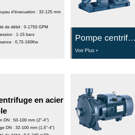
yau d'évacuation : 32-125 mm
té de débit : 0-1750 GPM
ression : 1-15 bars
Pompe centrifuge à arbr
sance : 0,75-160Kw
Voir Plus +
ntrifuge en acier
le
ion DN : 50-100 mm (2"-4")
rge DN : 32-100 mm (1,5"-4")
té de débit : 0,6-240 m3/h