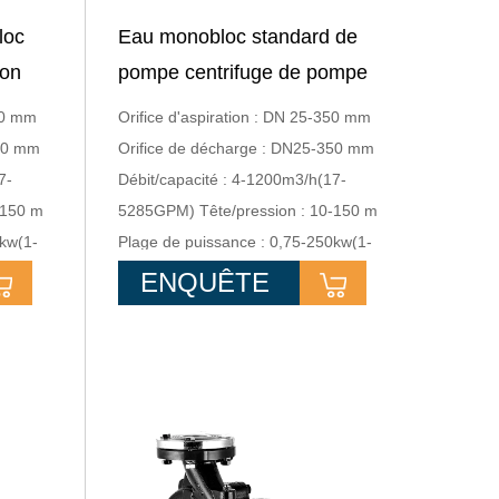
loc
Eau monobloc standard de
ion
pompe centrifuge de pompe
e
intégrée d'acier inoxydable
350 mm
Orifice d'aspiration : DN 25-350 mm
350 mm
Orifice de décharge : DN25-350 mm
7-
Débit/capacité : 4-1200m3/h(17-
-150 m
5285GPM) Tête/pression : 10-150 m
0kw(1-
Plage de puissance : 0,75-250kw(1-
340HP)
ENQUÊTE