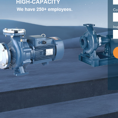
Co
Inq