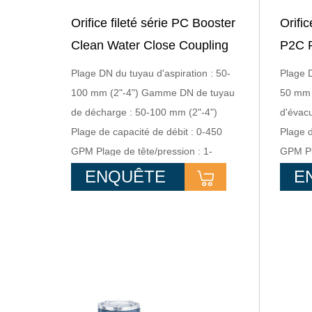
Orifice fileté série PC Booster
Orific
Clean Water Close Coupling
P2C P
Pompe centrifuge
à dou
Plage DN du tuyau d'aspiration : 50-
Plage D
100 mm (2"-4") Gamme DN de tuyau
50 mm 
de décharge : 50-100 mm (2"-4")
d'évacu
Plage de capacité de débit : 0-450
Plage d
GPM Plage de tête/pression : 1-
GPM Pla
6 bars Plage de puissance : 0,75 à
16 bars
ENQUÊTE
E
18,5 kw
22kw