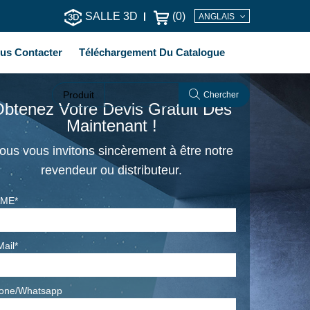
SALLE 3D
(
0
)
ANGLAIS
us Contacter
Téléchargement Du Catalogue
Produit
Chercher
btenez Votre Devis Gratuit Dès
Maintenant !
ous vous invitons sincèrement à être notre
revendeur ou distributeur.
ME*
Mail*
one/Whatsapp