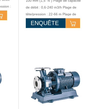
100 mm (1,5"-4") Plage de capacité
ssion :
de débit : 0,6-240 m3/h Plage de
 :
tête/pression : 22-66 m Plage de
puissance : 1,1-37kw
ENQUÊTE