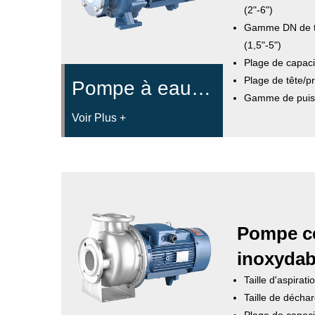
(2"-6")
Gamme DN de tu
(1,5"-5")
Plage de capaci
Plage de tête/p
Pompe à eau centrifuge monobloc monobloc
Gamme de puis
Voir Plus +
Pompe ce
inoxydab
Taille d'aspirat
Taille de décha
Plage de capaci