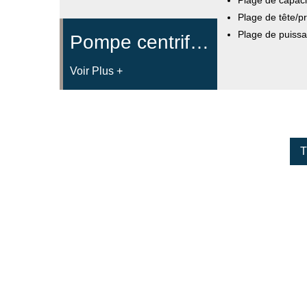
Plage de tête/p
Plage de puissa
Pompe centrifuge en acier inoxydable
Voir Plus +