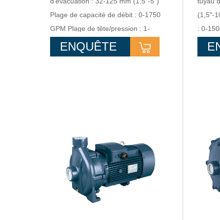
d'évacuation : 32-125 mm (1,5"-5")
tuyau 
Plage de capacité de débit : 0-1750
(1,5"-1
GPM Plage de tête/pression : 1-
: 0-150
15 bars Gamme de puissance : 0,75-
0-164 
ENQUÊTE
E
160Kw
0,75-3