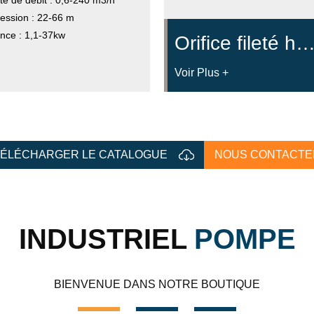
ression : 22-66 m
nce : 1,1-37kw
Orifice fileté haute pression P2C Pompe à couplage étroit à doubl
Voir Plus +
TÉLÉCHARGER LE CATALOGUE
NOUS CONTACTE
INDUSTRIEL
POMPE
BIENVENUE DANS NOTRE BOUTIQUE