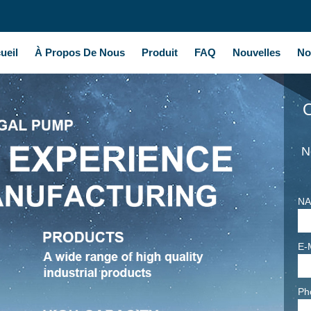
ueil
À Propos De Nous
Produit
FAQ
Nouvelles
No
O
N
NA
E-
Ph