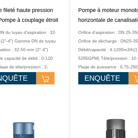
e fileté haute pression
Pompe à moteur monob
ompe à couplage étroit
horizontale de canalisat
ble roue
d'étape unique de pomp
N du tuyau d'aspiration : 32-
Orifice d'aspiration : DN 25-
aspirante d'extrémité
(2"-4") Gamme DN de tuyau
Orifice de décharge : DN25-
ation : 32-50 mm (2"-4")
Débit/capacité : 4-1200m3/h(1
e capacité de débit : 0-120
5285GPM) Tête/pression : 10
ge de tête/pression : 2-
Plage de puissance : 0,75-25
 Plage de puissance : 1,1-
340HP)
NQUÊTE
ENQUÊTE