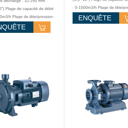
de décharge : 32-250 mm
: 0-1500m3/h Plage de tête/pre
0") Plage de capacité de débit
0-164 m Gamme de puissance
ENQUÊTE
0m3/h Plage de tête/pression :
0,75-315 Kw
m Gamme de puissance :
NQUÊTE
15 Kw