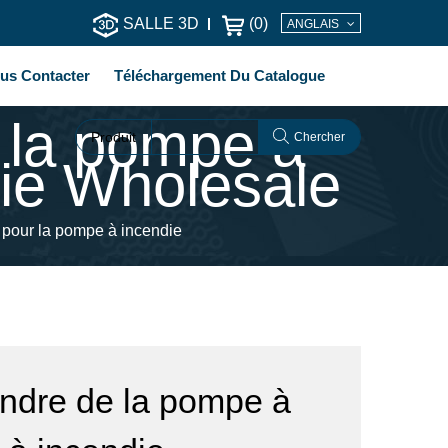
SALLE 3D
(
0
)
ANGLAIS
us Contacter
Téléchargement Du Catalogue
e la pompe à
Produit
Chercher
die Wholesale
 pour la pompe à incendie
indre de la pompe à