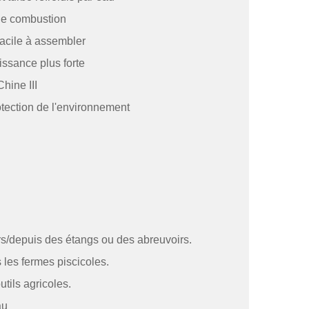
 de combustion
acile à assembler
issance plus forte
hine III
tection de l'environnement
rs/depuis des étangs ou des abreuvoirs.
 les fermes piscicoles.
tils agricoles.
au