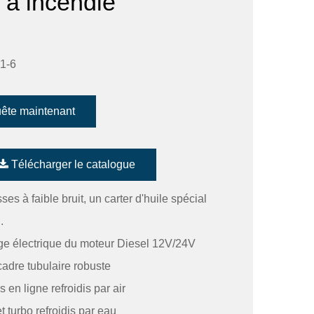
 à incendie
 1-6
ête maintenant
Télécharger le catalogue
es à faible bruit, un carter d'huile spécial
.
lage électrique du moteur Diesel 12V/24V
cadre tubulaire robuste
n ligne refroidis par air
 turbo refroidis par eau