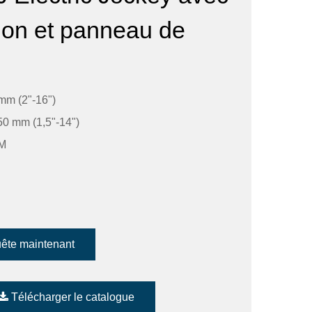
sion et panneau de
mm (2"-16")
0 mm (1,5"-14")
PM
ête maintenant
Télécharger le catalogue