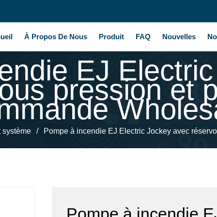
ueil
À Propos De Nous
Produit
FAQ
Nouvelles
No
ndie EJ Electri
sous pression et
mmande Wholes
t système
/
Pompe à incendie EJ Electric Jockey avec réserv
Pompe à incendie EJ