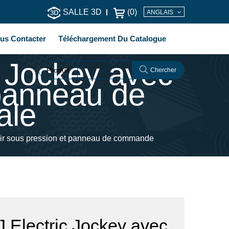
SALLE 3D
(
0
)
ANGLAIS
us Contacter
Téléchargement Du Catalogue
c Jockey avec
Produit
Chercher
 panneau de
ale
oir sous pression et panneau de commande
 Electric Jockey avec