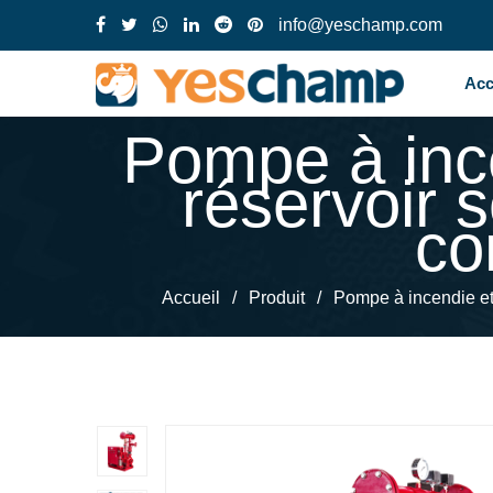
info@yeschamp.com
Acc
Pompe à ince
réservoir 
co
Accueil
/
Produit
/
Pompe à incendie e