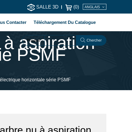
SALLE 3D
(
0
)
ANGLAIS
us Contacter
Téléchargement Du Catalogue
à aspiration
Produit
Chercher
érie PSMF
 électrique horizontale série PSMF
rbre nu à aspiration