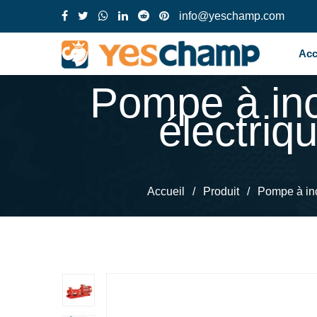
info@yeschamp.com
Acc
Pompe à inc
électriq
Accueil
/
Produit
/
Pompe à in