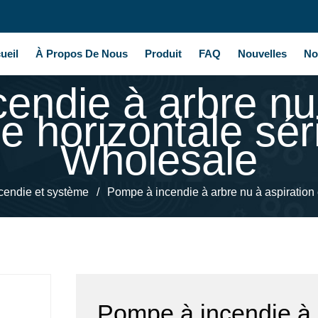
ueil
À Propos De Nous
Produit
FAQ
Nouvelles
No
endie à arbre nu 
ue horizontale s
Wholesale
cendie et système
/
Pompe à incendie à arbre nu à aspiration
Pompe à incendie à a