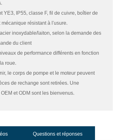
.
YE3, IP55, classe F, fil de cuivre, boîtier de
 mécanique résistant à l'usure.
/acier inoxydable/laiton, selon la demande des
ande du client
veaux de performance différents en fonction
la roue.
enir, le corps de pompe et le moteur peuvent
ièces de rechange sont retirées. Une
, OEM et ODM sont les bienvenus.
éos
Questions et réponses